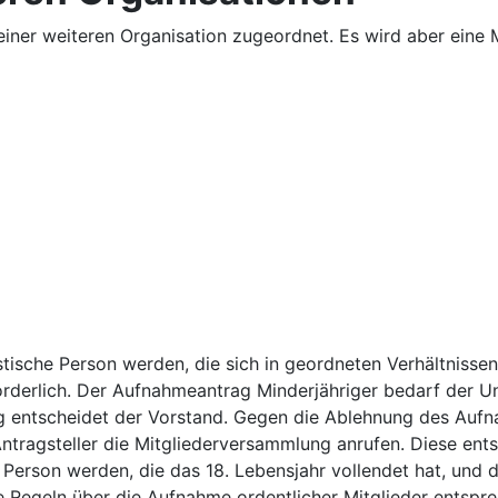
 keiner weiteren Organisation zugeordnet. Es wird aber ei
istische Person werden, die sich in geordneten Verhältniss
orderlich. Der Aufnahmeantrag Minderjähriger bedarf der Un
ag entscheidet der Vorstand. Gegen die Ablehnung des Auf
Antragsteller die Mitgliederversammlung anrufen. Diese ents
 Person werden, die das 18. Lebensjahr vollendet hat, und d
ie Regeln über die Aufnahme ordentlicher Mitglieder entspr