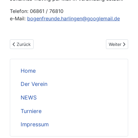
Telefon: 06861 / 76810
e-Mail:
bogenfreunde.harlingen@googlemail.de
Vorheriger Beitrag: 13. 3D Turnier der Bogenfreunde Harlingen
Nächster Beit
Zurück
Weiter
Home
Der Verein
NEWS
Turniere
Impressum